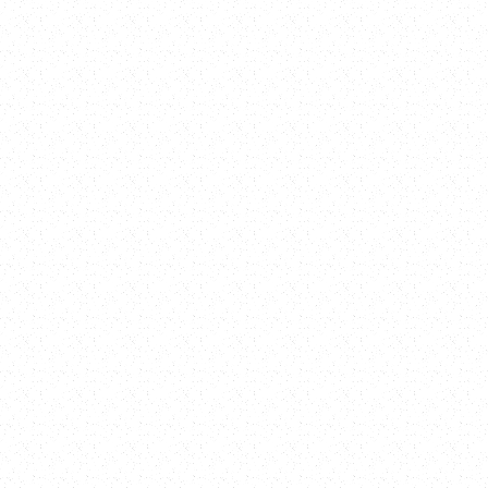
防腐蝕工程
除鏽翻新工程
防火延燒工程
抓漏、管路邊加強
裂縫結構補強
住宅統包工程