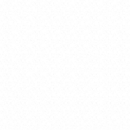
服務到家
工程師至老宅現場勘查。
、牆面狀況、屋頂漏水點、隔熱、裝飾需求，提供各式工程：
材質鋪設
強或重做
門框窗框等
望，提供牆壁與天花板的裝飾塗裝，確保施工兼具品質與美感
ORE