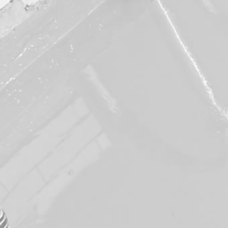
CONTACT
手機：
0961-188-598
LINE ID：